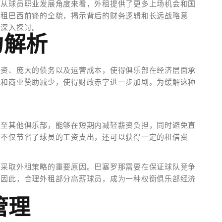
而从球员职业发展角度来看，外租提供了更多上场机会和国
外租巴西前锋的全貌，揭示背后的财务逻辑和长远战略意
行深入探讨。
力解析
薪资、庞大的债务以及运营成本，使得俱乐部在经济层面承
减和商业赞助减少，使得财政赤字进一步加剧。为缓解这种
。
租至其他俱乐部，能够在短期内减轻薪资负担，同时避免直
部不仅节省了球员的工资支出，还可以获得一定的租借费
部采取外租策略的重要原因。巴塞罗那需要在保证球队竞争
。因此，合理外租部分高薪球员，成为一种权衡俱乐部经济
管理