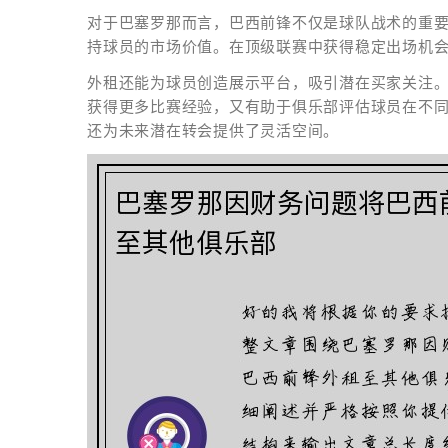
对于巴塞罗那而言，巴西前锋不仅是球队战术的重
持球员的市场价值。在顶级联赛中获得稳定出场机
外租还能为球员创造展示平台，吸引潜在买家关注
获得更多比赛经验，又有助于俱乐部评估球员在不
还为未来潜在转会提供了灵活空间。