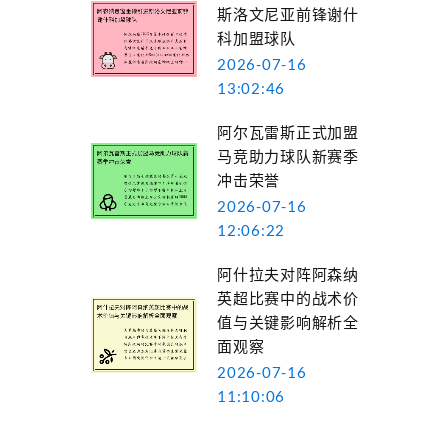
斯洛文尼亚前锋谢什
科加盟球队
2026-07-16
13:02:46
阿尔瓦雷斯正式加盟
马竞助力球队新赛季
冲击荣誉
2026-07-16
12:06:22
阿什拉夫对阵阿森纳
英超比赛中的战术价
值与关键影响解析全
面观察
2026-07-16
11:10:06