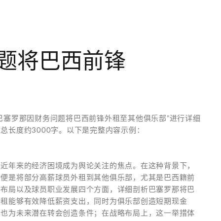
题将巴西前锋
巴塞罗那因财务问题将巴西前锋外租至其他俱乐部”进行详细
总长度约3000字。以下是完整内容示例：
那近年来的经济困境成为舆论关注的焦点。在这种背景下，
一便是将部分高薪球员外租到其他俱乐部，尤其是巴西籍前
略布局以及球员职业发展四个方面，详细剖析巴塞罗那将巴
外租能够有效降低薪资支出，同时为俱乐部创造短期现金
，也为未来潜在转会创造条件；在战略布局上，这一举措体