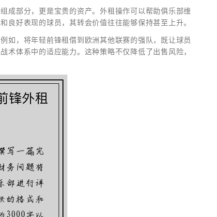
要组成部分，更是宝贵的资产。外租操作可以帮助俱乐部维
会和良好表现的球员，其转会价值往往能够保持甚至上升。
。例如，将年轻前锋租借到欧洲其他联赛的强队，既让球员
同战术体系中的适应能力。这种策略不仅降低了出售风险，