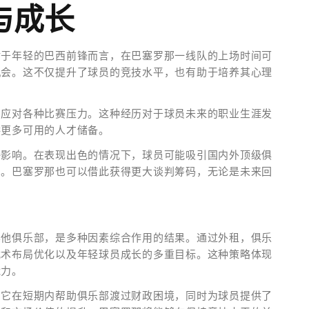
与成长
对于年轻的巴西前锋而言，在巴塞罗那一线队的上场时间可
机会。这不仅提升了球员的竞技水平，也有助于培养其心理
习应对各种比赛压力。这种经历对于球员未来的职业生涯发
供更多可用的人才储备。
接影响。在表现出色的情况下，球员可能吸引国内外顶级俱
间。巴塞罗那也可以借此获得更大谈判筹码，无论是未来回
其他俱乐部，是多种因素综合作用的结果。通过外租，俱乐
战术布局优化以及年轻球员成长的多重目标。这种策略体现
能力。
。它在短期内帮助俱乐部渡过财政困境，同时为球员提供了