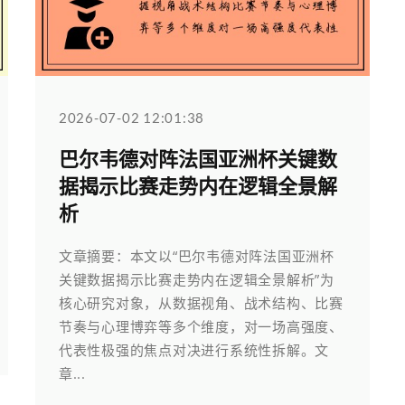
2026-07-02 12:01:38
巴尔韦德对阵法国亚洲杯关键数
据揭示比赛走势内在逻辑全景解
析
文章摘要：本文以“巴尔韦德对阵法国亚洲杯
关键数据揭示比赛走势内在逻辑全景解析”为
核心研究对象，从数据视角、战术结构、比赛
节奏与心理博弈等多个维度，对一场高强度、
代表性极强的焦点对决进行系统性拆解。文
章...