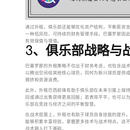
通过外租，俱乐部还能够优化资产结构，平衡薪资
一种低风险、可持续的财务管理手段。巴塞罗那因
有效保值与增值。
3、俱乐部战略与
巴塞罗那的外租策略不仅出于财务考虑，也包含战
以腾出空间给其他核心球员，同时为新兴球员提供
拥挤和资源浪费。
此外，外租巴西前锋有助于俱乐部在未来引援上保
回或通过出售获得更高回报；若表现平平，也可以
乐部在竞技与经济之间的平衡智慧。
在战术层面上，外租也有助于球员自身技能的提升
能够积累丰富经验，掌握更多技术与战术特点。这
战术融入打下基础。