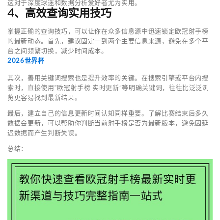
这对于深度球迷和数据分析爱好者尤为实用。
4、高效查询实用技巧
掌握正确的查询技巧，可以让你在众多信息源中迅速锁定欧冠射手榜
的最新动态。首先，建议固定一到两个主要信息来源，避免在多个平
台之间频繁切换，减少时间成本。
2026世界杯
其次，善用关键词搜索也是提升效率的关键。在搜索引擎或平台内搜
索时，直接使用“欧冠射手榜 实时更新”等明确关键词，往往比泛泛浏
览更容易找到最新结果。
最后，建立自己的信息更新时间认知同样重要。了解比赛结束后多久
数据会更新，可以帮助你判断当前射手榜是否为最新版本，避免因延
迟数据而产生判断失误。
总结：