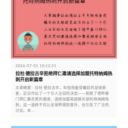
2026-07-05 10:12:31
拉杜·德拉古辛拒绝拜仁邀请选择加盟托特纳姆热
刺开启新篇章
文章摘要：拉杜·德拉古辛，年轻而备受瞩目的足球新
星，近日作出了一个引人注目的决定——拒绝了德甲豪
门拜仁慕尼黑的邀请，选择加盟英超俱乐部托特纳姆热
刺。这一选择不仅让足球界感到意外，也引发了广泛的
讨论。本...