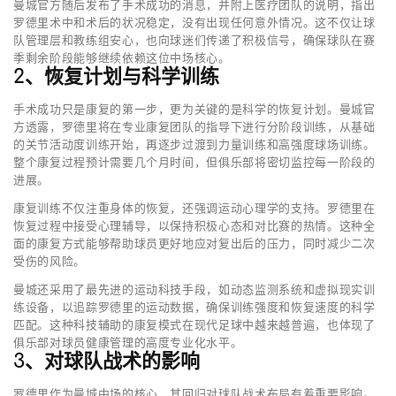
曼城官方随后发布了手术成功的消息，并附上医疗团队的说明，指出
罗德里术中和术后的状况稳定，没有出现任何意外情况。这不仅让球
队管理层和教练组安心，也向球迷们传递了积极信号，确保球队在赛
季剩余阶段能够继续依赖这位中场核心。
2、恢复计划与科学训练
手术成功只是康复的第一步，更为关键的是科学的恢复计划。曼城官
方透露，罗德里将在专业康复团队的指导下进行分阶段训练，从基础
的关节活动度训练开始，再逐步过渡到力量训练和高强度球场训练。
整个康复过程预计需要几个月时间，但俱乐部将密切监控每一阶段的
进展。
康复训练不仅注重身体的恢复，还强调运动心理学的支持。罗德里在
恢复过程中接受心理辅导，以保持积极心态和对比赛的热情。这种全
面的康复方式能够帮助球员更好地应对复出后的压力，同时减少二次
受伤的风险。
曼城还采用了最先进的运动科技手段，如动态监测系统和虚拟现实训
练设备，以追踪罗德里的运动数据，确保训练强度和恢复速度的科学
匹配。这种科技辅助的康复模式在现代足球中越来越普遍，也体现了
俱乐部对球员健康管理的高度专业化水平。
3、对球队战术的影响
罗德里作为曼城中场的核心，其回归对球队战术布局有着重要影响。