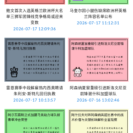
鲍文首次入选英格兰欧洲杯大名
马奎尔因小腿伤缺席欧洲杯英格
单三狮军团锋线竞争格局或迎来
兰阵容名单公布
变数
2026-07-17 11:12:31
2026-07-17 12:09:36
雷恩赛季中段解雇热内西奥聘请
阿森纳夏窗重磅引进斯洛文尼亚
朱利安·斯特凡回归执教
前锋谢什科加盟球队
2026-07-17 10:13:57
2026-07-16 13:02:46