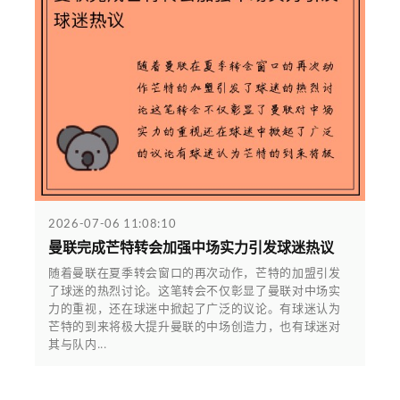
2026-07-06 11:08:10
曼联完成芒特转会加强中场实力引发球迷热议
随着曼联在夏季转会窗口的再次动作，芒特的加盟引发
了球迷的热烈讨论。这笔转会不仅彰显了曼联对中场实
力的重视，还在球迷中掀起了广泛的议论。有球迷认为
芒特的到来将极大提升曼联的中场创造力，也有球迷对
其与队内...